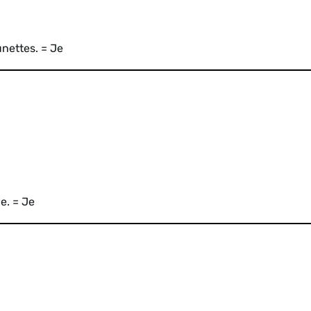
unettes. = Je
le. = Je