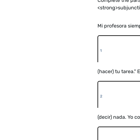
Complete the para
<strong>subjunctiv
Mi profesora siem
(hacer) tu tarea."
(decir) nada. Yo c