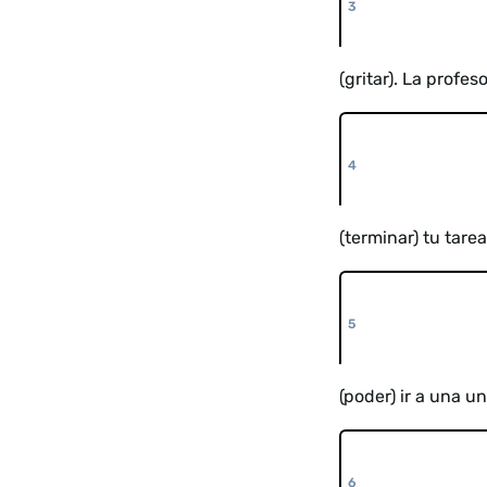
(gritar). La profes
(terminar) tu tar
(poder) ir a una 