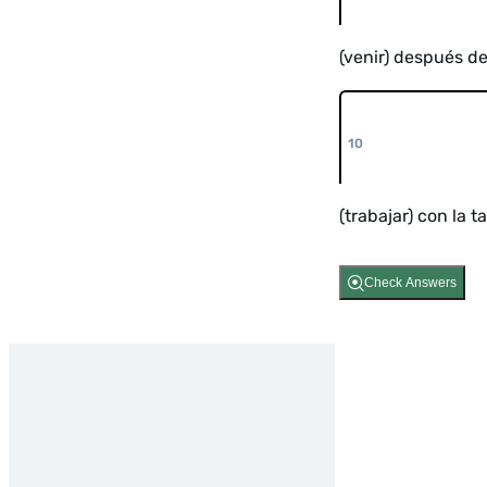
(venir) después d
(trabajar) con la 
Check Answers