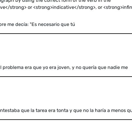
graph by using the correct form of the verb in the
e</strong> or <strong>indicative</strong>, or <strong>infin
pre me decía: "Es necesario que tú
 El problema era que yo era joven, y no quería que nadie me
ontestaba que la tarea era tonta y que no la haría a menos 