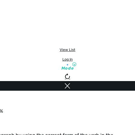
View List
Log In
Mode