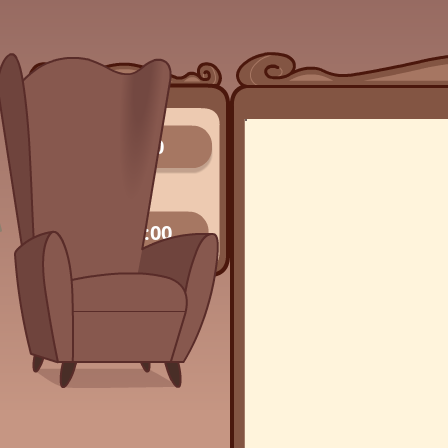
0/0
00:00