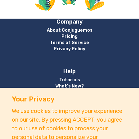
Company
About Conjuguemos
Pricing
Terms of Service
Privacy Policy
Help
Tutorials
What’s New?
Your Privacy
Contact
We use cookies to improve your experience
Email:
support@conjuguemos.com
on our site. By pressing ACCEPT, you agree
Phone: (617) 209-9465
to our use of cookies to process your
Fax: (617) 855-6655
P.O. Box 86 Newton, MA 02456
personal data to personalize your