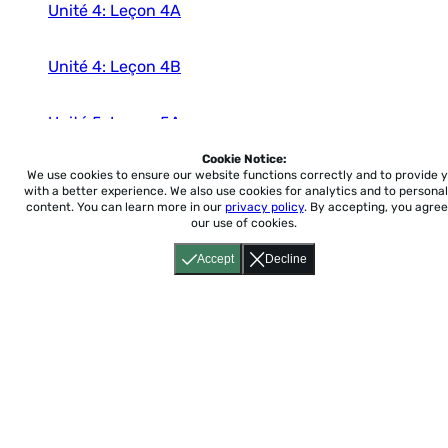
Unité 4: Leçon 4A
Unité 4: Leçon 4B
Unité 5: Leçon 5A
Cookie Notice:
We use cookies to ensure our website functions correctly and to provide 
Unité 5: Leçon 5B
with a better experience.
We also use cookies for analytics and to personal
content. You can learn more in our
privacy policy
. By accepting, you agree
our use of cookies.
Unité 6: Leçon 6A
Accept
Decline
Unité 6: Leçon 6B
Unité 7: Leçon 7A
Unité 7: Leçon 7B