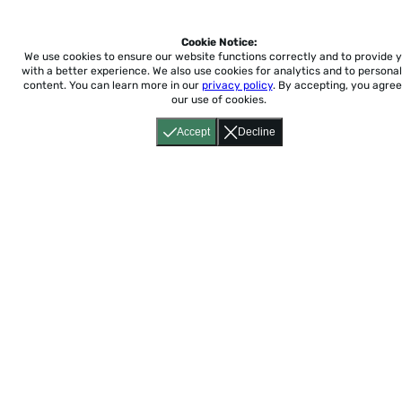
C'est à Toi 2: Unit 7B
Cookie Notice:
We use cookies to ensure our website functions correctly and to provide 
with a better experience.
We also use cookies for analytics and to personal
C'est à Toi 2: Unit 7C
content. You can learn more in our
privacy policy
. By accepting, you agree
our use of cookies.
Accept
Decline
C'est à Toi 2: Unit 8A
C'est à Toi 2: Unit 8B
C'est à Toi 2: Unit 8C
C'est à Toi 2: Unit 9A
C'est à Toi 2: Unit 9B
C'est à Toi 2: Unit 9C